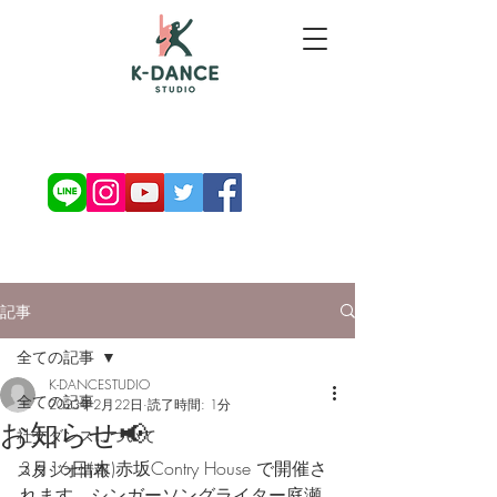
お問い合わせ・ご予約
記事
全ての記事
K-DANCESTUDIO
全ての記事
2023年2月22日
読了時間: 1分
お知らせ📢
社交ダンスについて
3月16日(木)赤坂Contry House で開催さ
スタジオ情報
れます、シンガーソングライター庭瀬