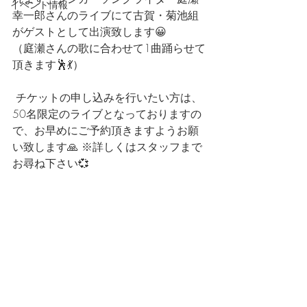
イベント情報
幸一郎さんのライブにて古賀・菊池組
がゲストとして出演致します😀 
（庭瀬さんの歌に合わせて1曲踊らせて
頂きます🕺💃）
 チケットの申し込みを行いたい方は、
50名限定のライブとなっておりますの
で、お早めにご予約頂きますようお願
い致します🙏 ※詳しくはスタッフまで
お尋ね下さい💞