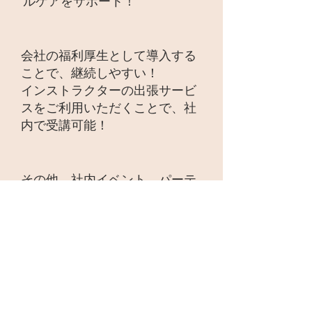
ルケアをサポート！
会社の福利厚生として導入する
ことで、継続しやすい！
​インストラクターの出張サービ
スをご利用いただくことで、社
内で受講可能！
​その他、社内イベント、パーテ
ィ向けの振り付けも承ります！
１レッスン60分 ２０,０００
円～ ご相談に応じます。
※お試しで体験いただくことも
可能ですので、お気軽にご相談
ください
。