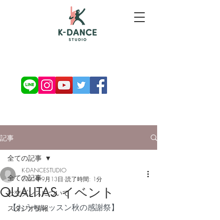
お問い合わせ・ご予約
記事
全ての記事
K-DANCESTUDIO
全ての記事
2021年9月13日
読了時間: 1分
QUALITAS イベント
社交ダンスについて
【おうちレッスン秋の感謝祭】
スタジオ情報