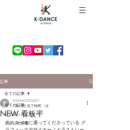
お問い合わせ・ご予約
記事
全ての記事
K-DANCESTUDIO
全ての記事
1月23日
読了時間: 1分
NEW 看板🪧
社交ダンスについて
当スタジオに通ってくださっている グ
スタジオ情報
ラフィックデザイナー／イラストレー