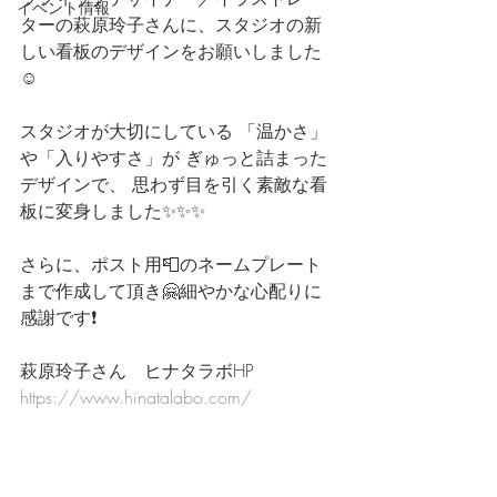
イベント情報
ターの萩原玲子さんに、スタジオの新
しい看板のデザインをお願いしました
☺️ 
スタジオが大切にしている 「温かさ」
や「入りやすさ」が ぎゅっと詰まった
デザインで、 思わず目を引く素敵な看
板に変身しました✨✨✨ 
さらに、ポスト用📮のネームプレート
まで作成して頂き🤗細やかな心配りに
感謝です❗ 
萩原玲子さん　ヒナタラボHP 
https://www.hinatalabo.com/