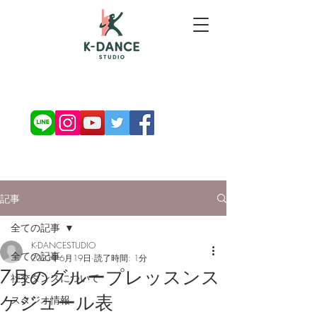
お問い合わせ・ご予約
記事
全ての記事
K-DANCESTUDIO
全ての記事
2023年6月19日
読了時間: 1分
7月のグループレッスンス
社交ダンスについて
ケジュール表
スタジオ情報