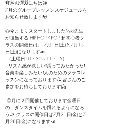
イベント情報
皆さんこんにちは😀  
7月のグループレッスンスケジュールを
お知らせ致します📭  
◎今月よりスタートしましたMiki先生
が担当する HIP-HOP,K-POP 超初心者ク
ラスの開催日は、 7月1日(土)と7月15
日(土)になります📣
 （土曜日10：30～11：15）
  リズム感が欲しい❗踊ってみたかった❗
音楽を楽しみたい❗人のためのクラスレ
ッスンになっております💞 皆さんのご
参加をお待ちしております🤗 
 ◎月に２回開催しております金曜日
の、ダンスタイムを踊れるようになろ
う🎉 クラスの開催日は7月21日(金)と7
月28日(金)になります📣 