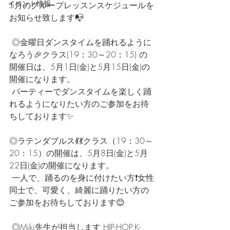
イベント情報
5月のグループレッスンスケジュールを
お知らせ致します📭
 ◎金曜日ダンスタイムを踊れるように
なろう🎉クラス(19：30～20：15) の
開催日は、5月1日(金)と5月15日(金)の
開催になります。
 パーティーでダンスタイムを楽しく踊
れるようになりたい方のご参加をお待
ちしております✨ 
◎ラテンダブルス💃💃クラス（19：30～
20：15）の開催は、5月8日(金)と5月
22日(金)の開催になります。
 一人で、踊るのを身に付けたい方❗女性
同士で、可愛く、綺麗に踊りたい方の
ご参加をお待ちしております😊
 ◎Miki先生が担当します HIP-HOP,K-