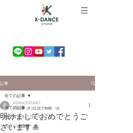
お問い合わせ・ご予約
記事
全ての記事
K-DANCESTUDIO
全ての記事
2022年1月3日
読了時間: 1分
明けましておめでとうご
社交ダンスについて
ざいます🎍
スタジオ情報