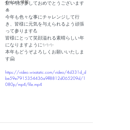
イベント情報
新年明けましておめでとうございます
🎍
今年も色々な事にチャレンジして行
き、皆様に元気を与えられるよう頑張
って参ります💪
皆様にとって笑顔溢れる素晴らしい年
になりますように✨✨✨
本年もどうぞよろしくお願いいたしま
す🤗
https://video.wixstatic.com/video/4d331d_d
be59e7915354436a9ff8812d065209d/1
080p/mp4/file.mp4