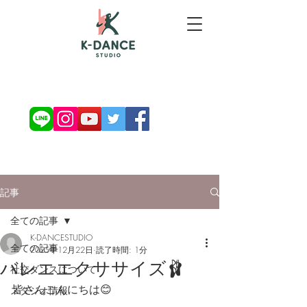
お問い合わせ・ご予約
記事
全ての記事
K-DANCESTUDIO
全ての記事
2025年12月22日
読了時間: 1分
バレエエクササイズ🩰
社交ダンスについて
皆さんこんにちは😊
スタジオ情報