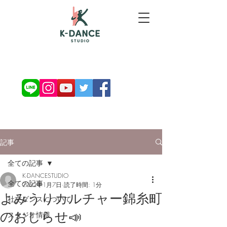
お問い合わせ・ご予約
記事
全ての記事
K-DANCESTUDIO
全ての記事
2022年1月7日
読了時間: 1分
よみうりカルチャー錦糸町
社交ダンスについて
のおしらせ📣
スタジオ情報