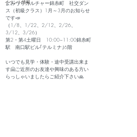
イベント情報
よみうりカルチャー錦糸町　社交ダン
ス（初級クラス）1月～3月のお知らせ
です📣
（1/8、1/22、2/12、2/26、
3/12、3/26）
第2・第4土曜日　10:00~11:00錦糸町
駅　南口駅ビル｢テルミナ｣6階
いつでも見学・体験・途中受講出来ま
す🤗ご近所のお友達や興味のある方い
らっしゃいましたらご紹介下さい🙏