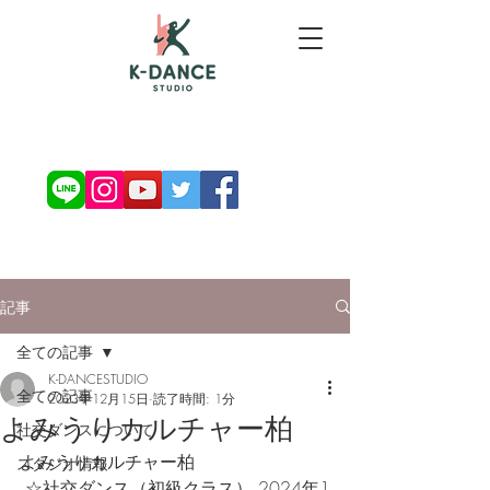
お問い合わせ・ご予約
記事
全ての記事
K-DANCESTUDIO
全ての記事
2023年12月15日
読了時間: 1分
よみうりカルチャー柏
社交ダンスについて
よみうりカルチャー柏　
スタジオ情報
 ☆社交ダンス（初級クラス） 2024年1