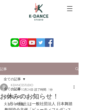
お問い合わせ・ご予約
記事
全ての記事
K-DANCESTUDIO
全ての記事
2020年10月24日
読了時間: 1分
お休みのお知らせ！
社交ダンスについて
11月14日(土)は一般社団法人 日本舞踏
スタジオ情報
教師協会主催「ビューティフルダンス 